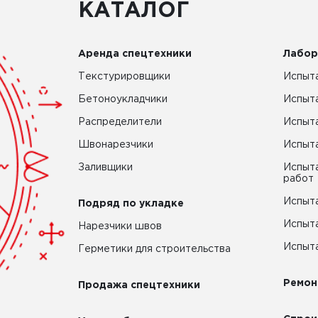
КАТАЛОГ
Аренда спецтехники
Лабор
Текстурировщики
Испыта
Бетоноукладчики
Испыт
Распределители
Испыта
Швонарезчики
Испыта
Заливщики
Испыта
работ
Испыта
Подряд по укладке
Испыта
Нарезчики швов
Испыта
Герметики для строительства
Ремон
Продажа спецтехники