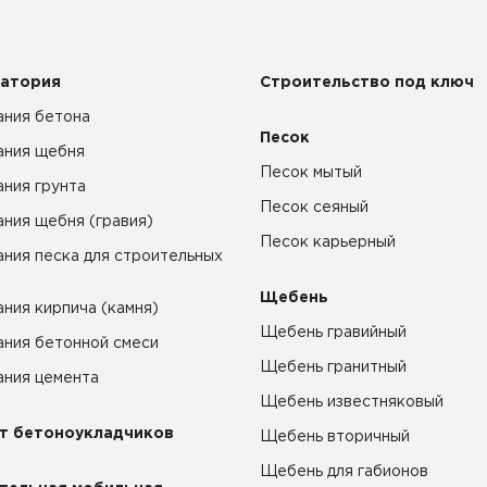
атория
Строительство под ключ
ния бетона
Песок
ания щебня
Песок мытый
ния грунта
Песок сеяный
ния щебня (гравия)
Песок карьерный
ния песка для строительных
Щебень
ния кирпича (камня)
Щебень гравийный
ния бетонной смеси
Щебень гранитный
ния цемента
Щебень известняковый
т бетоноукладчиков
Щебень вторичный
Щебень для габионов