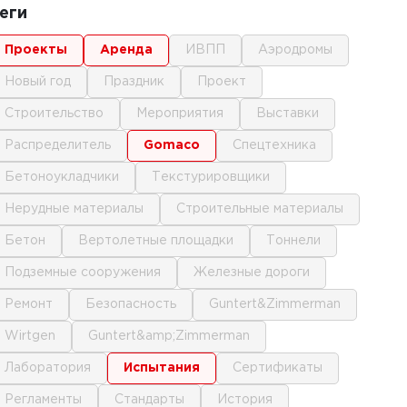
еги
проекты
аренда
ИВПП
аэродромы
новый год
праздник
проект
строительство
мероприятия
выставки
распределитель
gomaco
спецтехника
бетоноукладчики
текстурировщики
нерудные материалы
строительные материалы
бетон
вертолетные площадки
тоннели
подземные сооружения
железные дороги
ремонт
безопасность
Guntert&Zimmerman
Wirtgen
Guntert&amp;Zimmerman
лаборатория
испытания
сертификаты
регламенты
стандарты
история