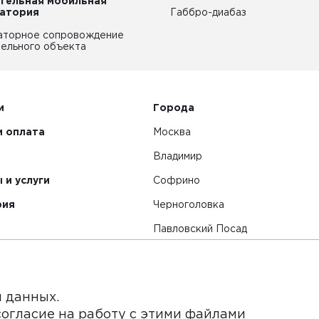
тельная мобильная
атория
Габбро-диабаз
аторное сопровождение
ельного объекта
и
Города
и оплата
Москва
Владимир
 и услуги
Софрино
рия
Черноголовка
Павловский Посад
Смотреть все города
я данных.
согласие на работу с этими файлами