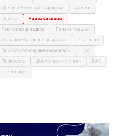
цементобетонное покрытие
дороги
оценка
нарезка швов
герметизация швов
ремонт трещин
асфальтобетонное покрытие
реагенты
противогололедные материалы
псс
пескосоль
дороги других стран
БАС
технологии