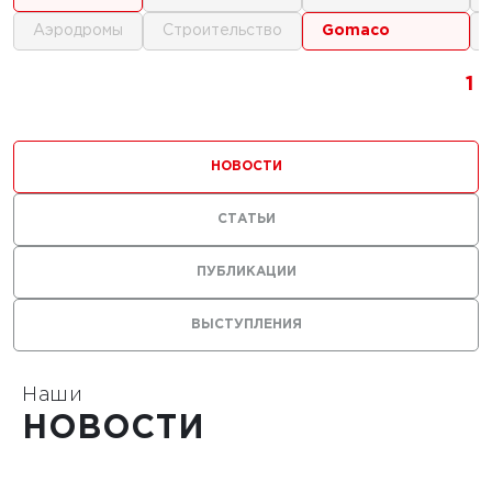
аэродромы
строительство
gomaco
1
1
1
1
НОВОСТИ
СТАТЬИ
ПУБЛИКАЦИИ
ВЫСТУПЛЕНИЯ
Наши
НОВОСТИ