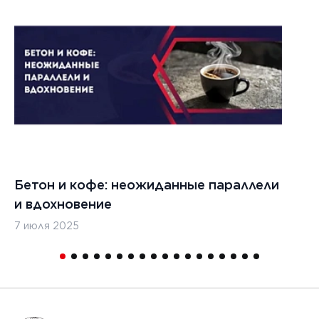
Бетон и кофе: неожиданные параллели
С
и вдохновение
с
7 июля 2025
16