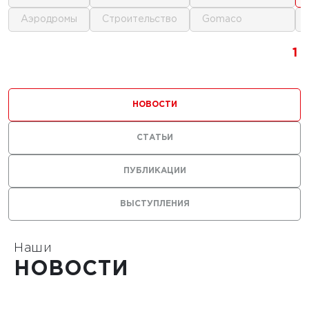
аэродромы
строительство
gomaco
1
1
1
1
НОВОСТИ
СТАТЬИ
ПУБЛИКАЦИИ
ВЫСТУПЛЕНИЯ
Наши
НОВОСТИ