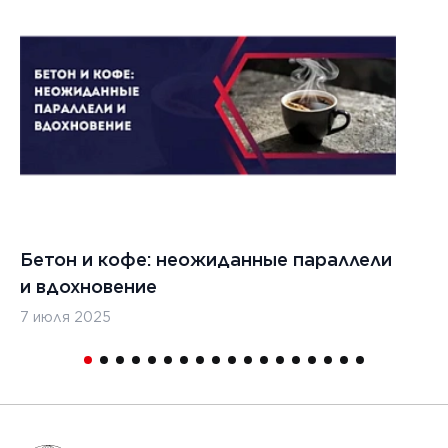
Бетон и кофе: неожиданные параллели
С
и вдохновение
с
7 июля 2025
16