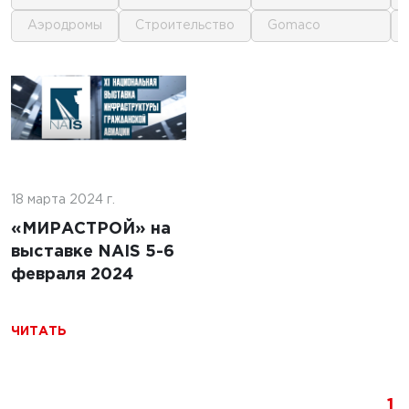
аэродромы
строительство
gomaco
1
1
024 г.
ладчика:
18 марта 2024 г.
29 марта 2024 г.
о знать
«МИРАСТРОЙ» на
Как увеличить
ыбором
выставке NAIS 5-6
эффективность
ика
февраля 2024
работы при
использовании
бетоноукладчиков
ЧИТАТЬ
и
текстурировщиков
1