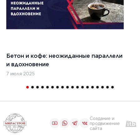
Бетон и кофе: неожиданные параллели
С
и вдохновение
с
7 июля 2025
16
Создание и
продвижение
сайта