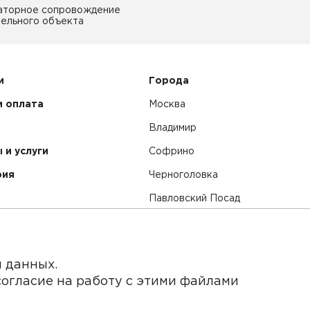
аторное сопровождение
ельного объекта
и
Города
и оплата
Москва
Владимир
 и услуги
Софрино
рия
Черноголовка
Павловский Посад
Смотреть все города
я данных.
согласие на работу с этими файлами
нет-сайт и его содержимое носит исключительно информ
ьи и цены, размещенные на сайте, не является публичной 