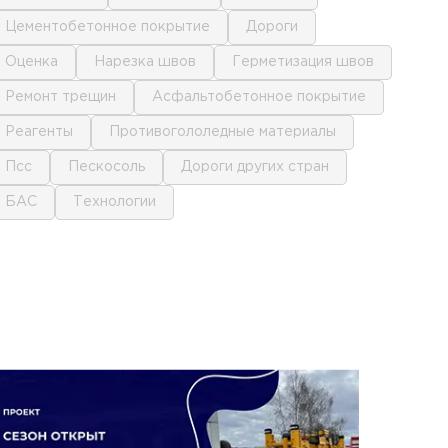
цементобетонное покрытие
дороги
оценка
нарезка швов
герметизация швов
ремонт трещин
асфальтобетонное покрытие
реагенты
противогололедные материалы
псс
пескосоль
дороги других стран
БАС
технологии