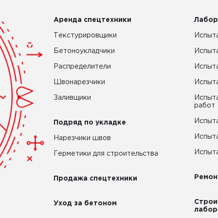
Аренда спецтехники
Лабор
Текстурировщики
Испыта
Бетоноукладчики
Испыт
Распределители
Испыта
Швонарезчики
Испыта
Заливщики
Испыта
работ
Испыта
Подряд по укладке
Испыта
Нарезчики швов
Испыта
Герметики для строительства
Ремон
Продажа спецтехники
Строи
Уход за бетоном
лабор