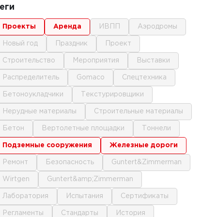
еги
проекты
аренда
ИВПП
аэродромы
новый год
праздник
проект
строительство
мероприятия
выставки
распределитель
gomaco
спецтехника
бетоноукладчики
текстурировщики
нерудные материалы
строительные материалы
бетон
вертолетные площадки
тоннели
подземные сооружения
железные дороги
ремонт
безопасность
Guntert&Zimmerman
Wirtgen
Guntert&amp;Zimmerman
лаборатория
испытания
сертификаты
регламенты
стандарты
история