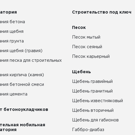
атория
Строительство под ключ
ния бетона
Песок
ания щебня
Песок мытый
ния грунта
Песок сеяный
ния щебня (гравия)
Песок карьерный
ния песка для строительных
Щебень
ния кирпича (камня)
Щебень гравийный
ния бетонной смеси
Щебень гранитный
ния цемента
Щебень известняковый
т бетоноукладчиков
Щебень вторичный
Щебень для габионов
тельная мобильная
атория
Габбро-диабаз