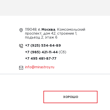
119048,
г. Москва
, Комсомольский
проспект, дом 42, строение 1,
подъезд 2, этаж 6
+7 (925) 534-64-89
+7 (985) 421-11-44
+7 495 481-87-77
info@mirastroy.ru
ЗАКАЗАТЬ ТЕХНИКУ
ХОРОШО
ационный характер и ни при каких условиях
офертой, определяемой положениями Статьи 437