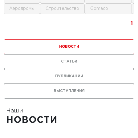
аэродромы
строительство
gomaco
1
1
1
1
НОВОСТИ
СТАТЬИ
ПУБЛИКАЦИИ
ВЫСТУПЛЕНИЯ
Наши
НОВОСТИ