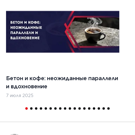
Бетон и кофе: неожиданные параллели
С
и вдохновение
с
7 июля 2025
16