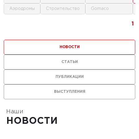
аэродромы
строительство
gomaco
1
1
1
1
НОВОСТИ
СТАТЬИ
ПУБЛИКАЦИИ
ВЫСТУПЛЕНИЯ
Наши
НОВОСТИ