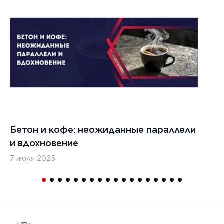
Бетон и кофе: неожиданные параллели
С
и вдохновение
с
7 июля 2025
16