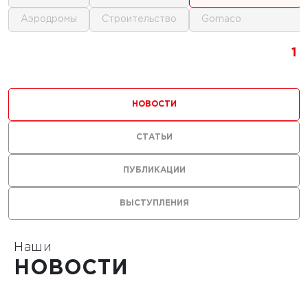
аэродромы
строительство
gomaco
1
1
1
НОВОСТИ
СТАТЬИ
0 г.
ПУБЛИКАЦИИ
льные
ВЫСТУПЛЕНИЯ
лы нужны
ания
тойких
Наши
НОВОСТИ