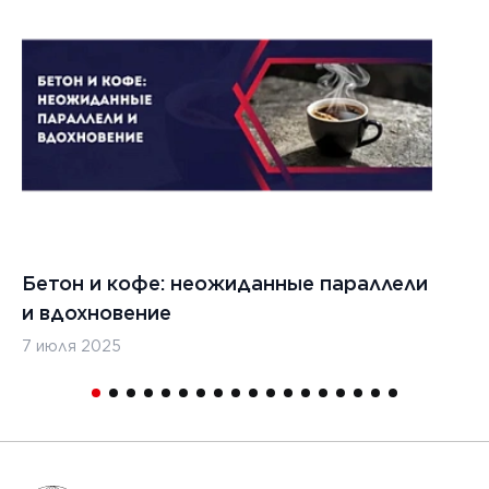
1
Бетон и кофе: неожиданные параллели
С
и вдохновение
с
7 июля 2025
16