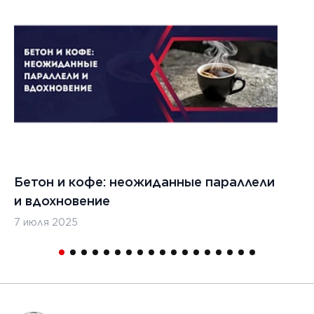
Бетон и кофе: неожиданные параллели
С
и вдохновение
с
7 июля 2025
16