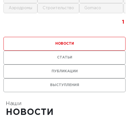
аэродромы
строительство
gomaco
1
1
1
1
НОВОСТИ
СТАТЬИ
ПУБЛИКАЦИИ
ВЫСТУПЛЕНИЯ
Наши
НОВОСТИ