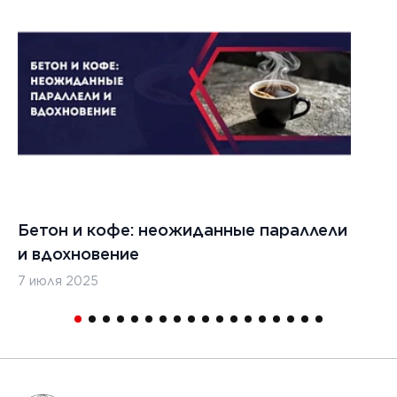
022 г.
льзовать
кладчики
ительства
изированных
, таких
дромы и
тные
Бетон и кофе: неожиданные параллели
С
и
и вдохновение
с
7 июля 2025
16
1