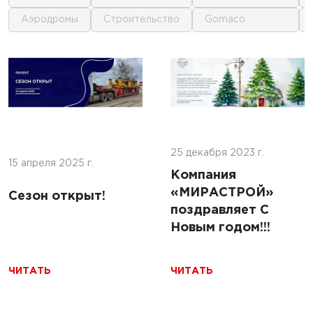
аэродромы
строительство
gomaco
1
1
 г.
16 июня 2025 г.
кофе:
нные
Строительство
и и
покрытий ИВПП:
ение
25 декабря 2023 г.
современные
15 апреля 2025 г.
подходы и
Компания
технологии
«МИРАСТРОЙ»
Сезон открыт!
поздравляет С
Новым годом!!!
ЧИТАТЬ
ЧИТАТЬ
ЧИТАТЬ
5 г.