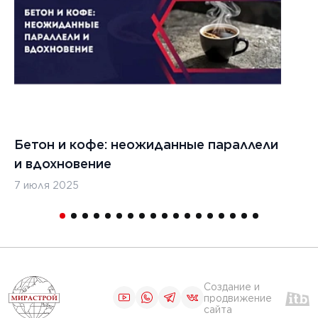
ЧИТАТЬ
1
2
3
4
5
Бетон и кофе: неожиданные параллели
С
и вдохновение
с
7 июля 2025
16
Создание и
продвижение
сайта