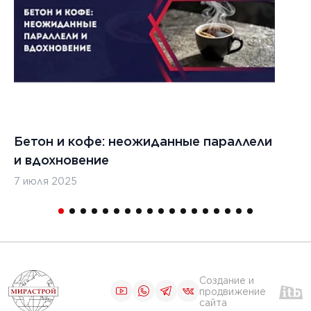
23 г.
отовить
у для
ики на
льном
Бетон и кофе: неожиданные параллели
С
и вдохновение
с
7 июля 2025
16
1
Создание и
продвижение
сайта