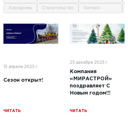
аэродромы
строительство
gomaco
1
1
 г.
16 июня 2025 г.
кофе:
нные
Строительство
и и
покрытий ИВПП:
ение
25 декабря 2023 г.
современные
15 апреля 2025 г.
подходы и
Компания
технологии
«МИРАСТРОЙ»
Сезон открыт!
поздравляет С
Новым годом!!!
ЧИТАТЬ
ЧИТАТЬ
ЧИТАТЬ