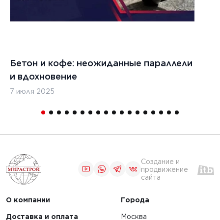
2024 г.
5 декабря 2024 г.
льство
Строительство
 дорог в
бетонных дорог в
ике
Казахстане
ь
Бетон и кофе: неожиданные параллели
С
и вдохновение
с
ЧИТАТЬ
7 июля 2025
16
1
2
3
...
6
7
Создание и
продвижение
сайта
О компании
Города
Доставка и оплата
Москва