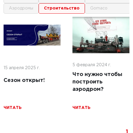
аэродромы
строительство
gomaco
1
1
 г.
16 июня 2025 г.
кофе:
нные
Строительство
и и
покрытий ИВПП:
ение
5 февраля 2024 г.
современные
15 апреля 2025 г.
подходы и
Что нужно чтобы
Сезон открыт!
технологии
построить
аэродром?
ЧИТАТЬ
ЧИТАТЬ
ЧИТАТЬ
1