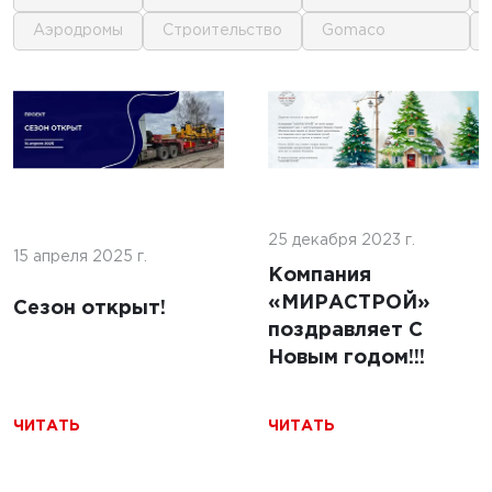
аэродромы
строительство
gomaco
1
1
 г.
16 июня 2025 г.
кофе:
нные
Строительство
и и
покрытий ИВПП:
ение
25 декабря 2023 г.
современные
15 апреля 2025 г.
подходы и
Компания
технологии
«МИРАСТРОЙ»
Сезон открыт!
поздравляет С
Новым годом!!!
ЧИТАТЬ
ЧИТАТЬ
ЧИТАТЬ