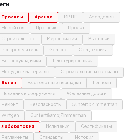
еги
проекты
аренда
ИВПП
аэродромы
новый год
праздник
проект
строительство
мероприятия
выставки
распределитель
gomaco
спецтехника
бетоноукладчики
текстурировщики
нерудные материалы
строительные материалы
бетон
вертолетные площадки
тоннели
подземные сооружения
железные дороги
ремонт
безопасность
Guntert&Zimmerman
Wirtgen
Guntert&amp;Zimmerman
лаборатория
испытания
сертификаты
регламенты
стандарты
история