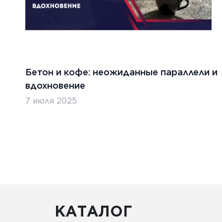
Бетон и кофе: неожиданные параллели и
абря 2024 г.
5 декабр
вдохновение
ительство бетонных дорог в
Строи
7 июля 2025
ублике Беларусь
Казах
ТЬ
ЧИТАТ
КАТАЛОГ