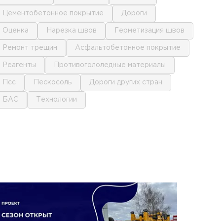
цементобетонное покрытие
дороги
оценка
нарезка швов
герметизация швов
ремонт трещин
асфальтобетонное покрытие
реагенты
противогололедные материалы
псс
пескосоль
дороги других стран
БАС
технологии