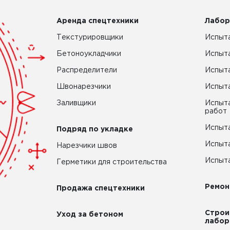
Аренда спецтехники
Лабор
Текстурировщики
Испыта
Бетоноукладчики
Испыт
Распределители
Испыта
Швонарезчики
Испыта
Заливщики
Испыта
работ
Испыта
Подряд по укладке
Испыта
Нарезчики швов
Испыта
Герметики для строительства
Ремон
Продажа спецтехники
Строи
Уход за бетоном
лабор