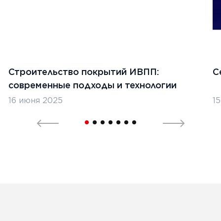
Строительство покрытий ИВПП:
С
я 2024 г.
современные подходы и технологии
тельство бетонных дорог в
16 июня 2025
1
стане
Ь
1
2
3
...
6
7