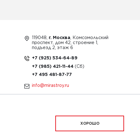
119048,
г. Москва
, Комсомольский
проспект, дом 42, строение 1,
подъезд 2, этаж 6
+7 (925) 534-64-89
+7 (985) 421-11-44
+7 495 481-87-77
info@mirastroy.ru
ЗАКАЗАТЬ ТЕХНИКУ
ХОРОШО
ационный характер и ни при каких условиях
офертой, определяемой положениями Статьи 437