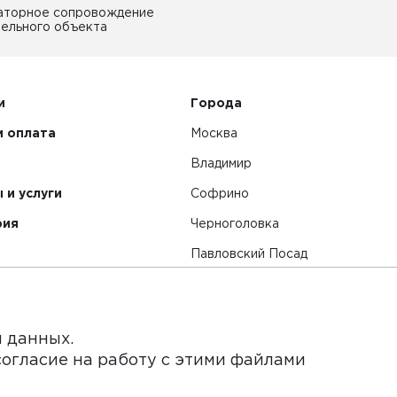
аторное сопровождение
ельного объекта
и
Города
и оплата
Москва
Владимир
 и услуги
Софрино
рия
Черноголовка
Павловский Посад
Смотреть все города
я данных.
согласие на работу с этими файлами
нет-сайт и его содержимое носит исключительно информ
ьи и цены, размещенные на сайте, не является публичной 