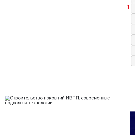
1
2025 г.
тельство площадок для
лотных авиационных систем:
логии, требования и перспективы
Ь