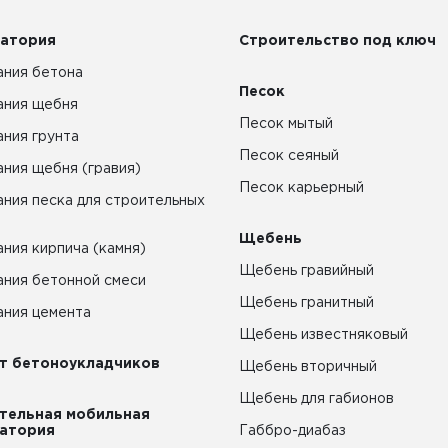
атория
Строительство под ключ
ния бетона
Песок
ания щебня
Песок мытый
ния грунта
Песок сеяный
ния щебня (гравия)
Песок карьерный
ния песка для строительных
Щебень
ния кирпича (камня)
Щебень гравийный
ния бетонной смеси
Щебень гранитный
ния цемента
Щебень известняковый
т бетоноукладчиков
Щебень вторичный
Щебень для габионов
тельная мобильная
атория
Габбро-диабаз