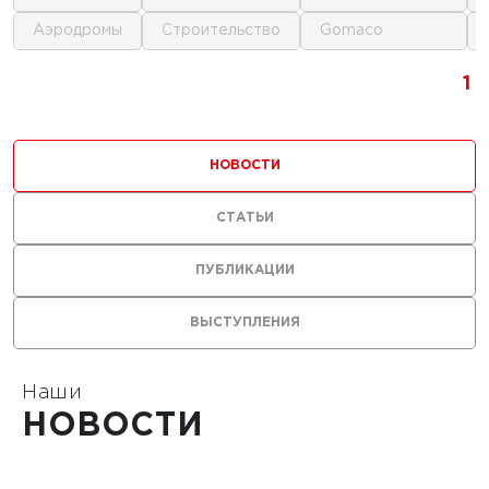
аэродромы
строительство
gomaco
1
1
1
1
НОВОСТИ
СТАТЬИ
ПУБЛИКАЦИИ
ВЫСТУПЛЕНИЯ
Наши
НОВОСТИ