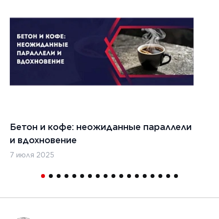
Бетон и кофе: неожиданные параллели
С
и вдохновение
с
7 июля 2025
16