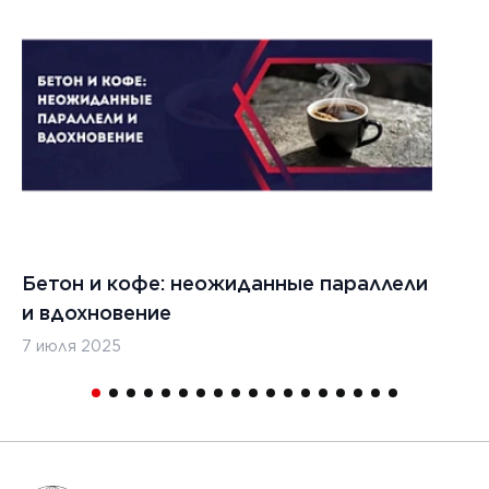
Бетон и кофе: неожиданные параллели
С
и вдохновение
с
7 июля 2025
16