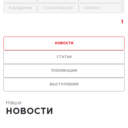
аэродромы
строительство
gomaco
1
1
1
1
НОВОСТИ
СТАТЬИ
ПУБЛИКАЦИИ
ВЫСТУПЛЕНИЯ
Наши
НОВОСТИ