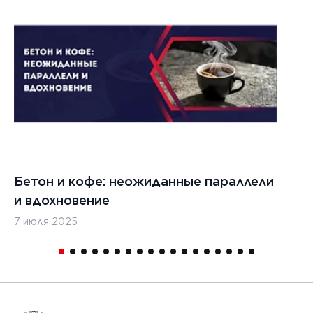
Бетон и кофе: неожиданные параллели
С
и вдохновение
с
7 июля 2025
16