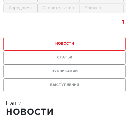
аэродромы
строительство
gomaco
1
1
1
1
НОВОСТИ
СТАТЬИ
ПУБЛИКАЦИИ
ВЫСТУПЛЕНИЯ
Наши
НОВОСТИ