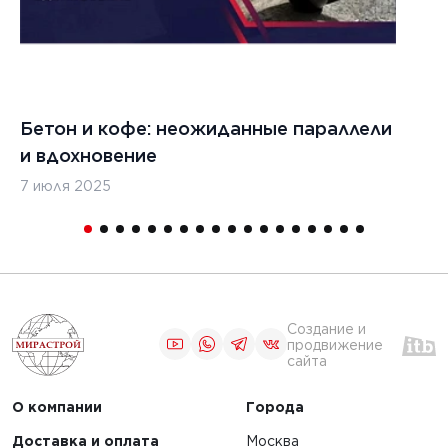
2024 г.
5 декабря 2024 г.
льство
Строительство
 дорог в
бетонных дорог в
ике
Казахстане
ь
Бетон и кофе: неожиданные параллели
С
и вдохновение
с
ЧИТАТЬ
7 июля 2025
16
1
2
3
...
5
6
Создание и
продвижение
сайта
О компании
Города
Доставка и оплата
Москва