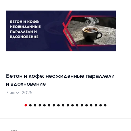
Бетон и кофе: неожиданные параллели
С
и вдохновение
с
7 июля 2025
16