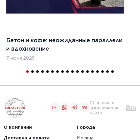
4 г.
26 июня 2024 г.
елители
Принципы работы и
 смеси:
обслуживание
ества и
бетоноукладчиков
ости
Бетон и кофе: неожиданные параллели
С
и вдохновение
с
7 июля 2025
16
ЧИТАТЬ
1
2
3
4
Создание и
продвижение
сайта
О компании
Города
Доставка и оплата
Москва