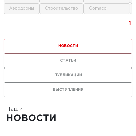
аэродромы
строительство
gomaco
г.
1
1
1
ика для
и
НОВОСТИ
ьства
мов
СТАТЬИ
ПУБЛИКАЦИИ
ВЫСТУПЛЕНИЯ
1
Наши
НОВОСТИ