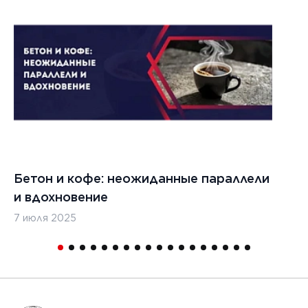
Бетон и кофе: неожиданные параллели
С
и вдохновение
с
7 июля 2025
16