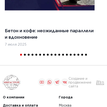
кладчиков
ЧИТАТЬ
Бетон и кофе: неожиданные параллели
С
и вдохновение
с
1
2
3
4
7 июля 2025
16
Создание и
продвижение
сайта
О компании
Города
Доставка и оплата
Москва