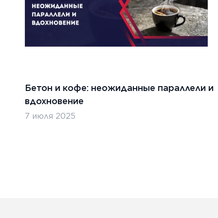
31 июля 
бря 2024 г.
Серти
Бетон и кофе: неожиданные параллели и
строи
ительство бетонных дорог в
вдохновение
проце
хстане
станд
7 июля 2025
безоп
ТЬ
ЧИТАТ