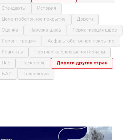
стандарты
история
цементобетонное покрытие
дороги
оценка
нарезка швов
герметизация швов
ремонт трещин
асфальтобетонное покрытие
реагенты
противогололедные материалы
псс
пескосоль
дороги других стран
БАС
технологии