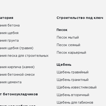
атория
Строительство под ключ
ния бетона
Песок
ания щебня
Песок мытый
ния грунта
Песок сеяный
ния щебня (гравия)
Песок карьерный
ния песка для строительных
Щебень
ния кирпича (камня)
Щебень гравийный
ния бетонной смеси
Щебень гранитный
ния цемента
Щебень известняковый
т бетоноукладчиков
Щебень вторичный
Щебень для габионов