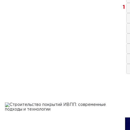
1
ря 2024 г.
тельство бетонных дорог в
блике Беларусь
Ь