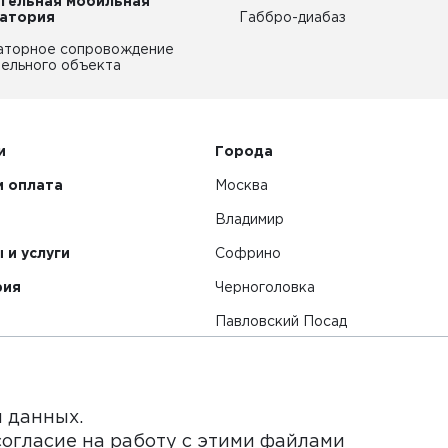
тельная мобильная
атория
Габбро-диабаз
аторное сопровождение
ельного объекта
и
Города
и оплата
Москва
Владимир
 и услуги
Софрино
рия
Черноголовка
Павловский Посад
Смотреть все города
я данных.
согласие на работу с этими файлами