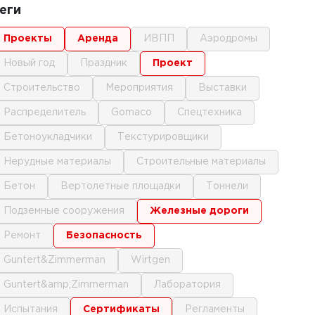
еги
проекты
аренда
ИВПП
аэродромы
новый год
праздник
проект
строительство
мероприятия
выставки
распределитель
gomaco
спецтехника
бетоноукладчики
текстурировщики
нерудные материалы
строительные материалы
бетон
вертолетные площадки
тоннели
подземные сооружения
железные дороги
ремонт
безопасность
Guntert&Zimmerman
Wirtgen
Guntert&amp;Zimmerman
лаборатория
испытания
сертификаты
регламенты