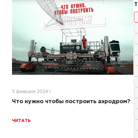
1
1
Т
2025 г.
тельство покрытий ИВПП:
менные подходы и технологии
Ь
5 февраля 2024 г.
Что нужно чтобы построить аэродром?
ЧИТАТЬ