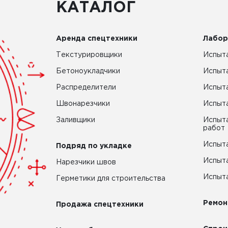
КАТАЛОГ
Аренда спецтехники
Лабор
Текстурировщики
Испыта
Бетоноукладчики
Испыт
Распределители
Испыта
Швонарезчики
Испыта
Заливщики
Испыта
работ
Испыта
Подряд по укладке
Испыта
Нарезчики швов
Испыта
Герметики для строительства
Ремон
Продажа спецтехники