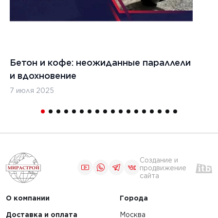
6 ноября 2024 г.
24 г.
Ремонт трещин в
трещин
бетонных
обетонных
покрытиях
й дорог
аэродромов
Бетон и кофе: неожиданные параллели
С
и вдохновение
с
ЧИТАТЬ
7 июля 2025
16
1
2
3
4
5
Создание и
продвижение
сайта
О компании
Города
Доставка и оплата
Москва