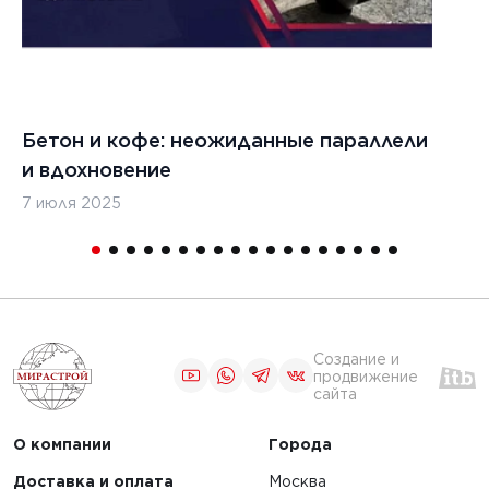
6 ноября 2024 г.
24 г.
Ремонт трещин в
трещин
бетонных
обетонных
покрытиях
й дорог
аэродромов
Бетон и кофе: неожиданные параллели
С
и вдохновение
с
ЧИТАТЬ
7 июля 2025
16
1
2
3
4
Создание и
продвижение
сайта
О компании
Города
Доставка и оплата
Москва