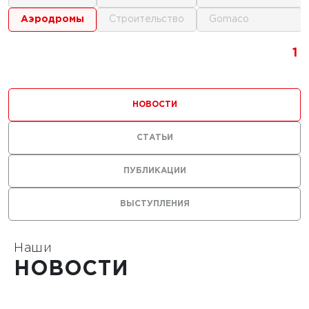
аэродромы
строительство
gomaco
г.
1
1
1
ика для
и
НОВОСТИ
ьства
мов
СТАТЬИ
ПУБЛИКАЦИИ
ВЫСТУПЛЕНИЯ
1
Наши
НОВОСТИ