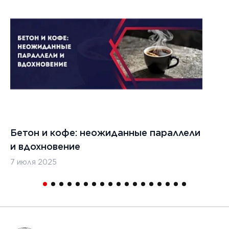
Бетон и кофе: неожиданные параллели
С
и вдохновение
с
7 июля 2025
16