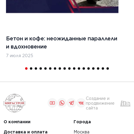
ЧИТАТЬ
4 г.
27 июня 2024 г.
Бетон и кофе: неожиданные параллели
С
ие бетона
Распределители
и вдохновение
с
е и
бетонной смеси:
7 июля 2025
16
ие:
преимущества и
ое
особенности
 методик
выбора
ЧИТАТЬ
Создание и
продвижение
сайта
1
2
3
...
5
6
О компании
Города
Доставка и оплата
Москва