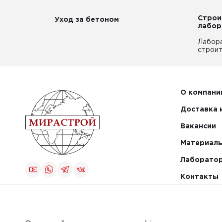
Строи
Уход за бетоном
лабор
Лабор
строит
О компани
Доставка 
Вакансии
Материалы
Лаборато
Контакты
Создание и
продвижение
сайта