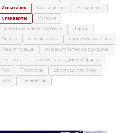
испытания
сертификаты
регламенты
стандарты
история
цементобетонное покрытие
дороги
оценка
нарезка швов
герметизация швов
ремонт трещин
асфальтобетонное покрытие
реагенты
противогололедные материалы
псс
пескосоль
дороги других стран
БАС
технологии