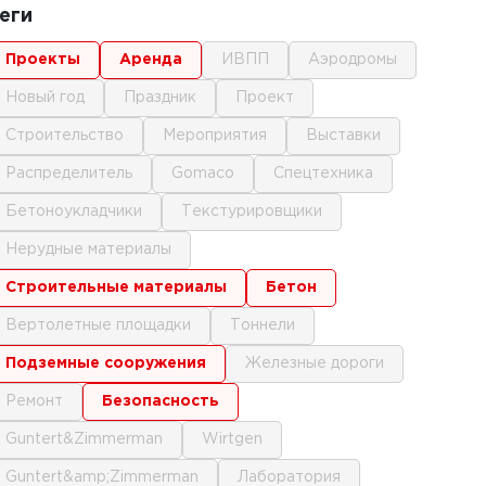
еги
проекты
аренда
ИВПП
аэродромы
новый год
праздник
проект
строительство
мероприятия
выставки
распределитель
gomaco
спецтехника
бетоноукладчики
текстурировщики
нерудные материалы
строительные материалы
бетон
вертолетные площадки
тоннели
подземные сооружения
железные дороги
ремонт
безопасность
Guntert&Zimmerman
Wirtgen
Guntert&amp;Zimmerman
лаборатория