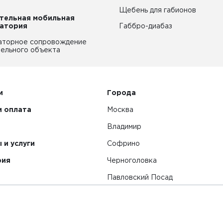
Щебень для габионов
тельная мобильная
атория
Габбро-диабаз
аторное сопровождение
ельного объекта
и
Города
и оплата
Москва
Владимир
 и услуги
Софрино
рия
Черноголовка
Павловский Посад
Смотреть все города