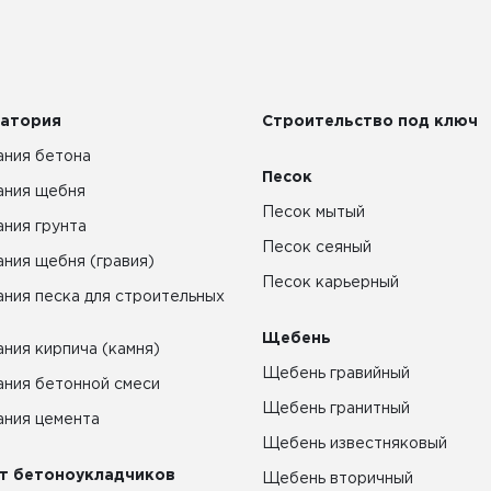
атория
Строительство под ключ
ния бетона
Песок
ания щебня
Песок мытый
ния грунта
Песок сеяный
ния щебня (гравия)
Песок карьерный
ния песка для строительных
Щебень
ния кирпича (камня)
Щебень гравийный
ния бетонной смеси
Щебень гранитный
ния цемента
Щебень известняковый
т бетоноукладчиков
Щебень вторичный