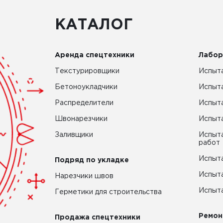
КАТАЛОГ
Аренда спецтехники
Лабор
Текстурировщики
Испыта
Бетоноукладчики
Испыт
Распределители
Испыта
Швонарезчики
Испыта
Заливщики
Испыта
работ
Испыта
Подряд по укладке
Испыта
Нарезчики швов
Испыта
Герметики для строительства
Ремон
Продажа спецтехники