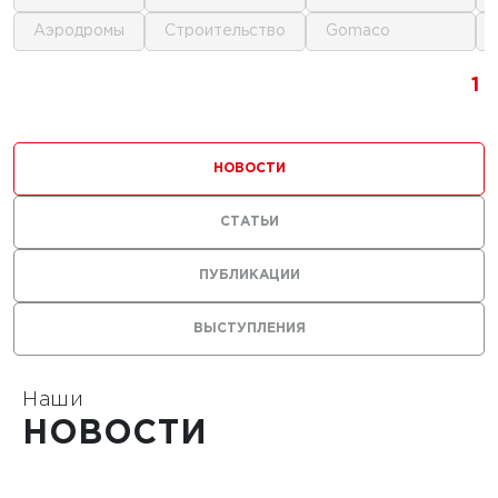
аэродромы
строительство
gomaco
г.
1
1
1
ика для
и
НОВОСТИ
ьства
мов
СТАТЬИ
ПУБЛИКАЦИИ
ВЫСТУПЛЕНИЯ
1
Наши
НОВОСТИ