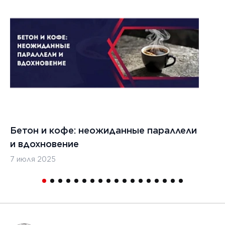
Бетон и кофе: неожиданные параллели
С
и вдохновение
с
7 июля 2025
16