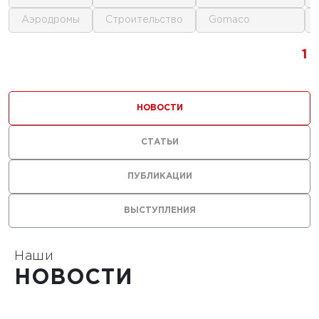
аэродромы
строительство
gomaco
г.
1
1
1
ика для
и
НОВОСТИ
ьства
мов
СТАТЬИ
ПУБЛИКАЦИИ
ВЫСТУПЛЕНИЯ
1
Наши
НОВОСТИ