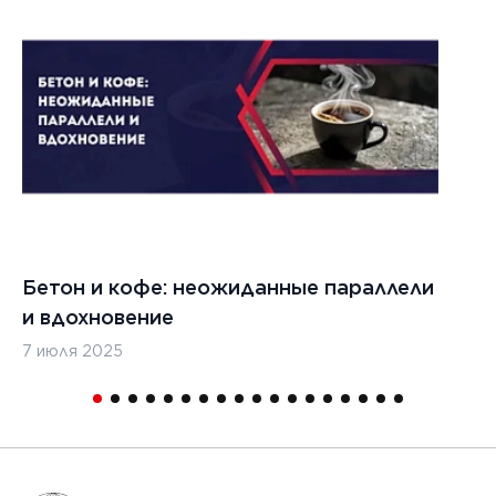
Бетон и кофе: неожиданные параллели
С
и вдохновение
с
7 июля 2025
16