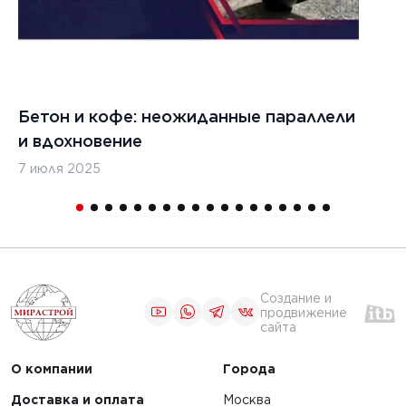
кладчиков
ЧИТАТЬ
Бетон и кофе: неожиданные параллели
С
и вдохновение
с
1
2
3
4
7 июля 2025
16
Создание и
продвижение
сайта
О компании
Города
Доставка и оплата
Москва