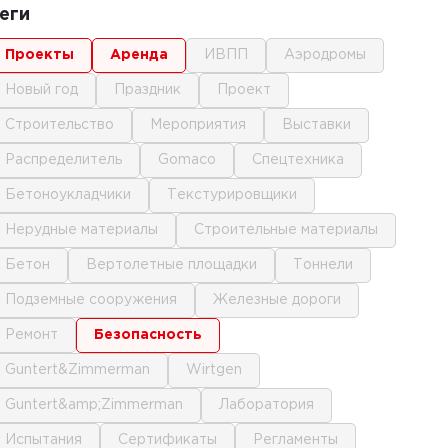
еги
проекты
аренда
ИВПП
аэродромы
новый год
праздник
проект
строительство
мероприятия
выставки
распределитель
gomaco
спецтехника
бетоноукладчики
текстурировщики
нерудные материалы
строительные материалы
бетон
вертолетные площадки
тоннели
подземные сооружения
железные дороги
ремонт
безопасность
Guntert&Zimmerman
Wirtgen
Guntert&amp;Zimmerman
лаборатория
испытания
сертификаты
регламенты