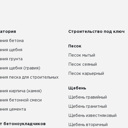
атория
Строительство под ключ
ния бетона
Песок
ания щебня
Песок мытый
ния грунта
Песок сеяный
ния щебня (гравия)
Песок карьерный
ния песка для строительных
Щебень
ния кирпича (камня)
Щебень гравийный
ния бетонной смеси
Щебень гранитный
ния цемента
Щебень известняковый
т бетоноукладчиков
Щебень вторичный