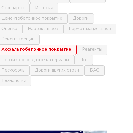
стандарты
история
цементобетонное покрытие
дороги
оценка
нарезка швов
герметизация швов
ремонт трещин
асфальтобетонное покрытие
реагенты
противогололедные материалы
псс
пескосоль
дороги других стран
БАС
технологии