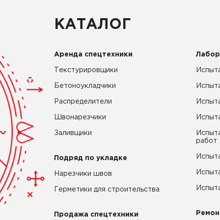
КАТАЛОГ
Аренда спецтехники
Лабор
Текстурировщики
Испыта
Бетоноукладчики
Испыт
Распределители
Испыта
Швонарезчики
Испыта
Заливщики
Испыта
работ
Испыта
Подряд по укладке
Испыта
Нарезчики швов
Испыта
Герметики для строительства
Ремон
Продажа спецтехники