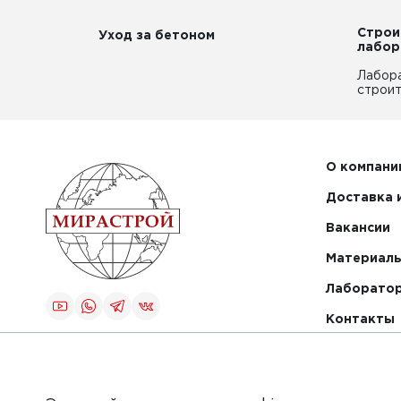
Строи
Уход за бетоном
лабор
Лабор
строит
О компани
Доставка 
Вакансии
Материалы
Лаборато
Контакты
Создание и
продвижение
сайта