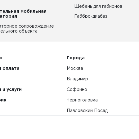
Щебень для габионов
тельная мобильная
атория
Габбро-диабаз
аторное сопровождение
ельного объекта
и
Города
и оплата
Москва
Владимир
 и услуги
Софрино
рия
Черноголовка
Павловский Посад
Смотреть все города