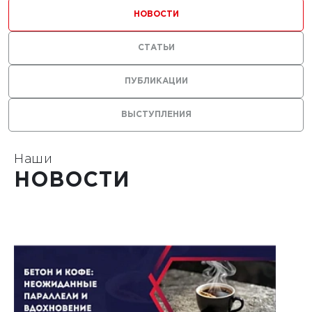
ильных
НОВОСТИ
 с
СТАТЬИ
ями из
ПУБЛИКАЦИИ
ВЫСТУПЛЕНИЯ
Наши
1
НОВОСТИ