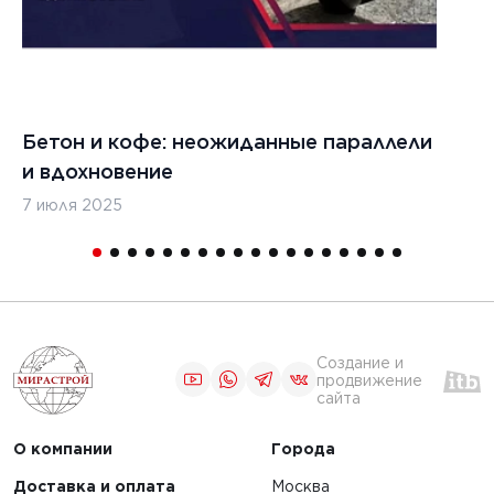
Бетон и кофе: неожиданные параллели
С
и вдохновение
с
7 июля 2025
16
Создание и
продвижение
сайта
О компании
Города
Доставка и оплата
Москва