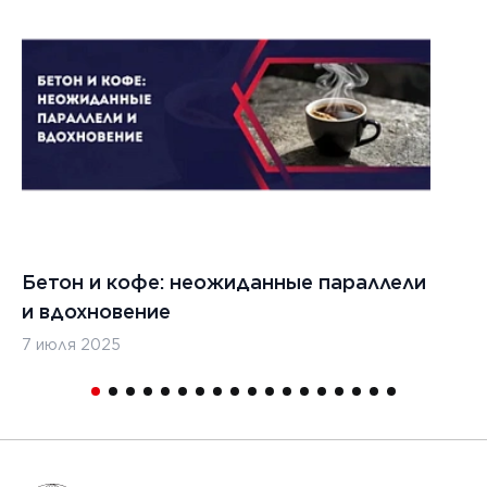
Бетон и кофе: неожиданные параллели
С
и вдохновение
с
7 июля 2025
16