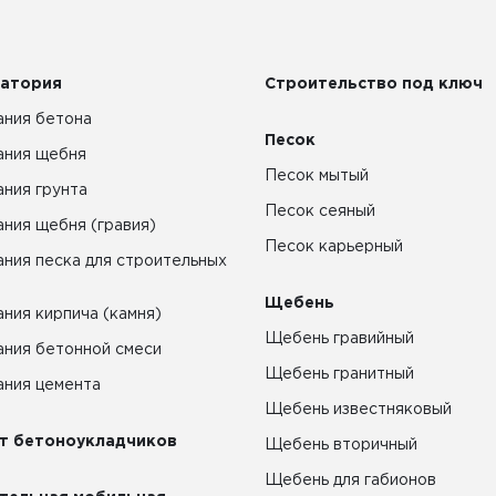
атория
Строительство под ключ
ния бетона
Песок
ания щебня
Песок мытый
ния грунта
Песок сеяный
ния щебня (гравия)
Песок карьерный
ния песка для строительных
Щебень
ния кирпича (камня)
Щебень гравийный
ния бетонной смеси
Щебень гранитный
ния цемента
Щебень известняковый
т бетоноукладчиков
Щебень вторичный
Щебень для габионов