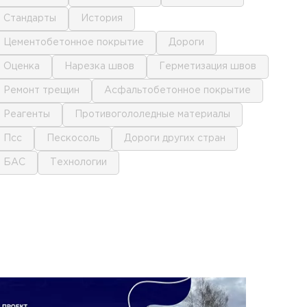
стандарты
история
цементобетонное покрытие
дороги
оценка
нарезка швов
герметизация швов
ремонт трещин
асфальтобетонное покрытие
реагенты
противогололедные материалы
псс
пескосоль
дороги других стран
БАС
технологии