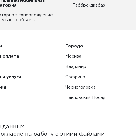
тельная мобильная
атория
Габбро-диабаз
аторное сопровождение
ельного объекта
и
Города
и оплата
Москва
Владимир
 и услуги
Софрино
рия
Черноголовка
Павловский Посад
Смотреть все города
я данных.
согласие на работу с этими файлами