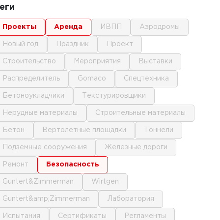
еги
проекты
аренда
ИВПП
аэродромы
новый год
праздник
проект
строительство
мероприятия
выставки
распределитель
gomaco
спецтехника
бетоноукладчики
текстурировщики
нерудные материалы
строительные материалы
бетон
вертолетные площадки
тоннели
подземные сооружения
железные дороги
ремонт
безопасность
Guntert&Zimmerman
Wirtgen
Guntert&amp;Zimmerman
лаборатория
испытания
сертификаты
регламенты