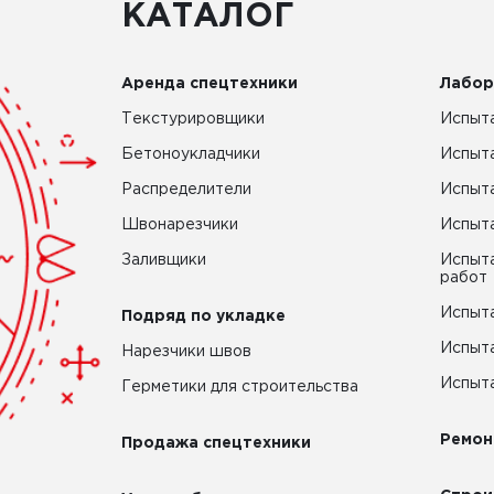
КАТАЛОГ
Аренда спецтехники
Лабор
Текстурировщики
Испыта
Бетоноукладчики
Испыт
Распределители
Испыта
Швонарезчики
Испыта
Заливщики
Испыта
работ
Испыта
Подряд по укладке
Испыта
Нарезчики швов
Испыта
Герметики для строительства
Ремон
Продажа спецтехники