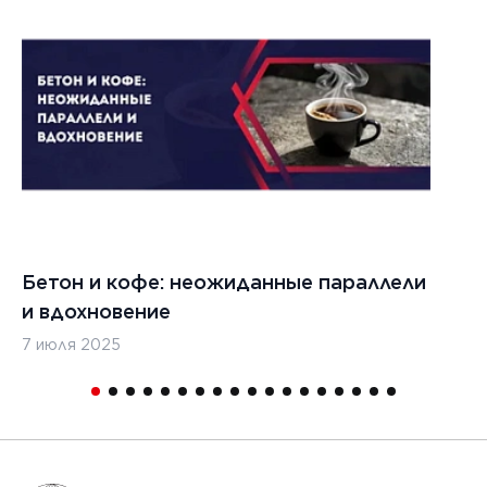
1
Бетон и кофе: неожиданные параллели
С
и вдохновение
с
7 июля 2025
16