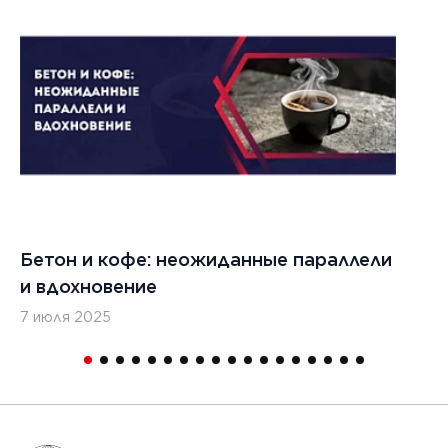
1
Бетон и кофе: неожиданные параллели
С
и вдохновение
с
7 июля 2025
16