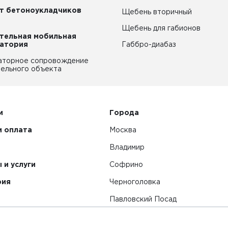
т бетоноукладчиков
Щебень вторичный
Щебень для габионов
тельная мобильная
атория
Габбро-диабаз
аторное сопровождение
ельного объекта
и
Города
и оплата
Москва
Владимир
 и услуги
Софрино
рия
Черноголовка
Павловский Посад
Смотреть все города