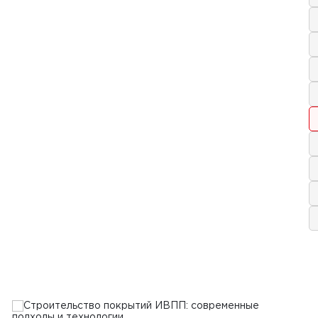
 2024 г.
величить эффективность работы
спользовании бетоноукладчиков и
урировщиков
Ь
019 г.
ехника для ремонта и
тельства аэродромов
Ь