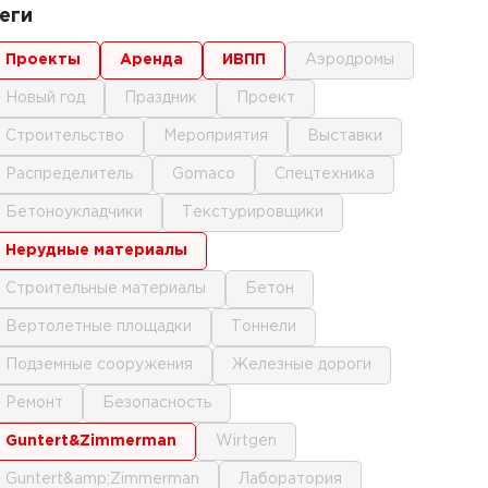
еги
проекты
аренда
ИВПП
аэродромы
новый год
праздник
проект
строительство
мероприятия
выставки
распределитель
gomaco
спецтехника
бетоноукладчики
текстурировщики
нерудные материалы
строительные материалы
бетон
вертолетные площадки
тоннели
подземные сооружения
железные дороги
ремонт
безопасность
Guntert&Zimmerman
Wirtgen
Guntert&amp;Zimmerman
лаборатория