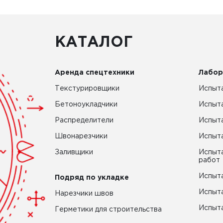
КАТАЛОГ
Аренда спецтехники
Лабор
Текстурировщики
Испыта
Бетоноукладчики
Испыт
Распределители
Испыта
Швонарезчики
Испыта
Заливщики
Испыта
работ
Испыта
Подряд по укладке
Испыта
Нарезчики швов
Испыта
Герметики для строительства