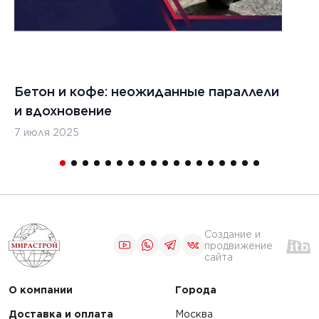
вность
Спецтехника для
при
ремонта и
вании
строительства
кладчиков
аэродромов
Бетон и кофе: неожиданные параллели
С
ировщиков
и вдохновение
с
7 июля 2025
16
ЧИТАТЬ
1
2
Создание и
продвижение
сайта
О компании
Города
Доставка и оплата
Москва