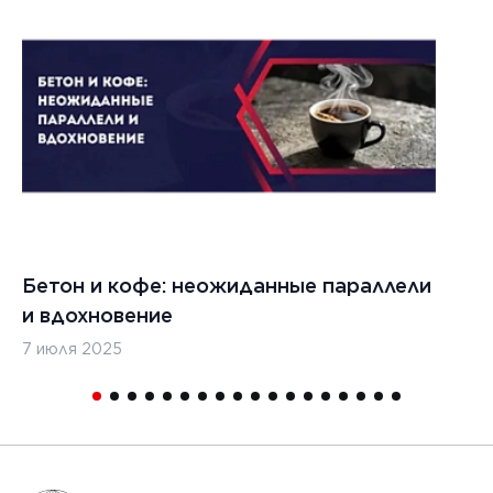
022 г.
льзовать
кладчики
ительства
изированных
, таких
дромы и
тные
Бетон и кофе: неожиданные параллели
С
и
и вдохновение
с
7 июля 2025
16
1