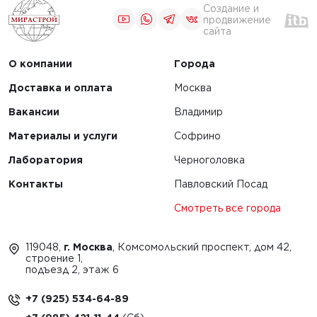
испытания
0 г.
Создание и
строительных
продвижение
сайта
материалов
льные
О компании
Города
лы нужны
ания
Доставка и оплата
Москва
тойких
Вакансии
Владимир
Материалы и услуги
Софрино
Лаборатория
Черноголовка
ЧИТАТЬ
Контакты
Павловский Посад
Смотреть все города
1
2
3
119048,
г. Москва
, Комсомольский проспект, дом 42,
строение 1,
подъезд 2, этаж 6
+7 (925) 534-64-89