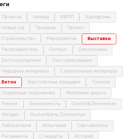
еги
проекты
аренда
ИВПП
аэродромы
новый год
праздник
проект
строительство
мероприятия
выставки
распределитель
gomaco
спецтехника
бетоноукладчики
текстурировщики
нерудные материалы
строительные материалы
бетон
вертолетные площадки
тоннели
подземные сооружения
железные дороги
ремонт
безопасность
Guntert&Zimmerman
Wirtgen
Guntert&amp;Zimmerman
лаборатория
испытания
сертификаты
регламенты
стандарты
история