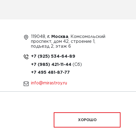
119048,
г. Москва
, Комсомольский
проспект, дом 42, строение 1,
подъезд 2, этаж 6
+7 (925) 534-64-89
+7 (985) 421-11-44
+7 495 481-87-77
info@mirastroy.ru
ЗАКАЗАТЬ ТЕХНИКУ
ХОРОШО
ационный характер и ни при каких условиях
офертой, определяемой положениями Статьи 437