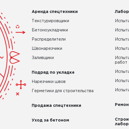
Аренда спецтехники
Лабор
Текстурировщики
Испыта
Бетоноукладчики
Испыт
Распределители
Испыта
Швонарезчики
Испыта
Заливщики
Испыта
работ
Испыта
Подряд по укладке
Испыта
Нарезчики швов
Испыта
Герметики для строительства
Ремон
Продажа спецтехники
Строи
Уход за бетоном
лабор