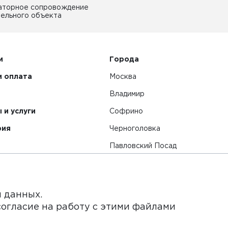
аторное сопровождение
ельного объекта
и
Города
и оплата
Москва
Владимир
 и услуги
Софрино
рия
Черноголовка
Павловский Посад
Смотреть все города
я данных.
согласие на работу с этими файлами
нет-сайт и его содержимое носит исключительно информ
ьи и цены, размещенные на сайте, не является публичной 