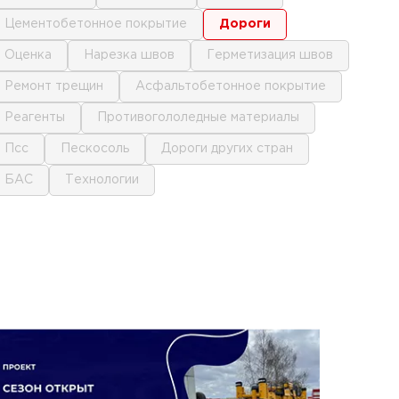
цементобетонное покрытие
дороги
оценка
нарезка швов
герметизация швов
ремонт трещин
асфальтобетонное покрытие
реагенты
противогололедные материалы
псс
пескосоль
дороги других стран
БАС
технологии