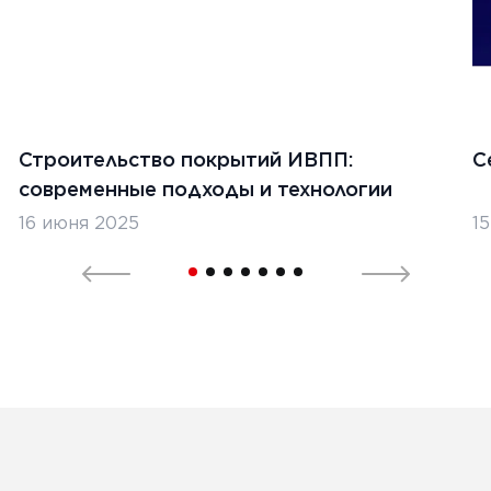
Строительство покрытий ИВПП:
С
я 2024 г.
современные подходы и технологии
тельство бетонных дорог в
16 июня 2025
1
стане
Ь
1
2
3
4
5