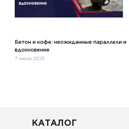
Бетон и кофе: неожиданные параллели и
абря 2024 г.
5 декабр
вдохновение
ительство бетонных дорог в
Строи
7 июля 2025
ублике Беларусь
Казах
ТЬ
ЧИТАТ
КАТАЛОГ