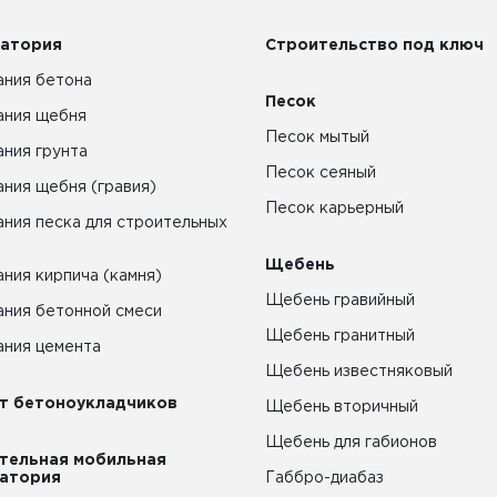
атория
Строительство под ключ
ния бетона
Песок
ания щебня
Песок мытый
ния грунта
Песок сеяный
ния щебня (гравия)
Песок карьерный
ния песка для строительных
Щебень
ния кирпича (камня)
Щебень гравийный
ния бетонной смеси
Щебень гранитный
ния цемента
Щебень известняковый
т бетоноукладчиков
Щебень вторичный
Щебень для габионов
тельная мобильная
атория
Габбро-диабаз