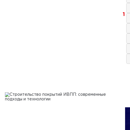
1
2025 г.
тельство площадок для
лотных авиационных систем:
логии, требования и перспективы
Ь