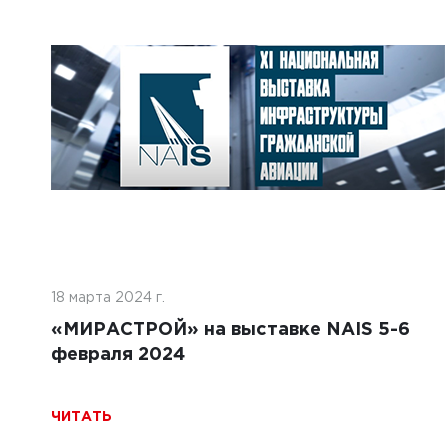
 2025 г.
16 июня 
н и кофе: неожиданные параллели и
Строи
новение
совре
ТЬ
ЧИТАТ
18 марта 2024 г.
«МИРАСТРОЙ» на выставке NAIS 5-6
февраля 2024
ЧИТАТЬ