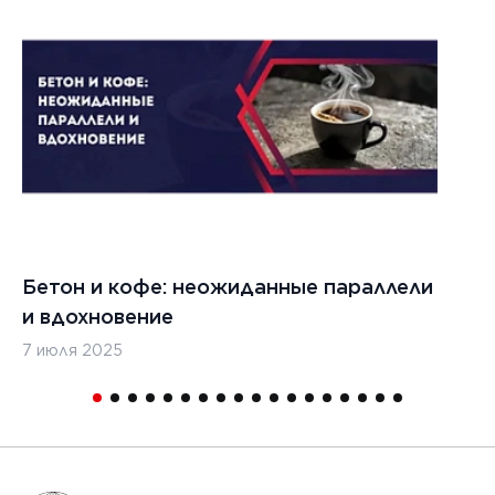
ЧИТАТЬ
1
2
Бетон и кофе: неожиданные параллели
С
и вдохновение
с
7 июля 2025
16