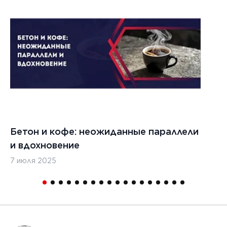
Бетон и кофе: неожиданные параллели
С
и вдохновение
с
7 июля 2025
16