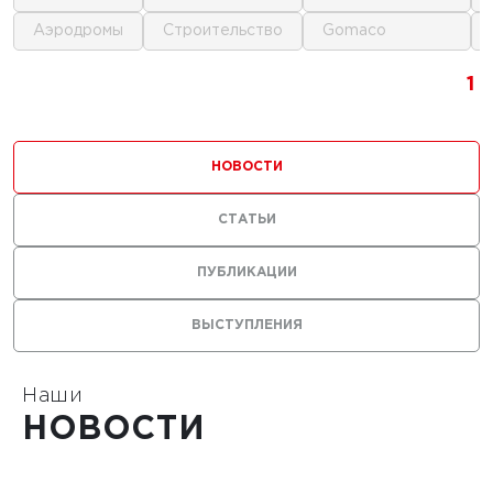
аэродромы
строительство
gomaco
г.
1
1
1
ика для
и
НОВОСТИ
ьства
мов
СТАТЬИ
ПУБЛИКАЦИИ
ВЫСТУПЛЕНИЯ
1
Наши
НОВОСТИ