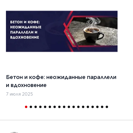
Бетон и кофе: неожиданные параллели
С
и вдохновение
с
7 июля 2025
16