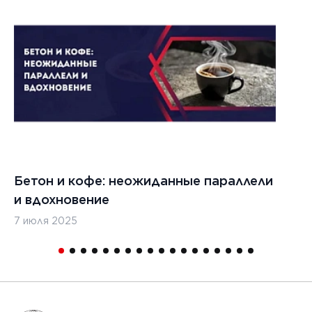
Бетон и кофе: неожиданные параллели
С
и вдохновение
с
7 июля 2025
16