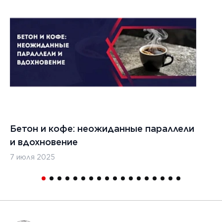
1
Бетон и кофе: неожиданные параллели
С
и вдохновение
с
7 июля 2025
16