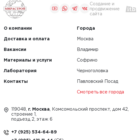
ики на
Создание и
GOMACO PS-2600
льном
продвижение
сайта
О компании
Города
ЧИТАТЬ
Доставка и оплата
Москва
Вакансии
Владимир
1
2
3
4
Материалы и услуги
Софрино
Лаборатория
Черноголовка
Контакты
Павловский Посад
Смотреть все города
119048,
г. Москва
, Комсомольский проспект, дом 42,
строение 1,
подъезд 2, этаж 6
+7 (925) 534-64-89